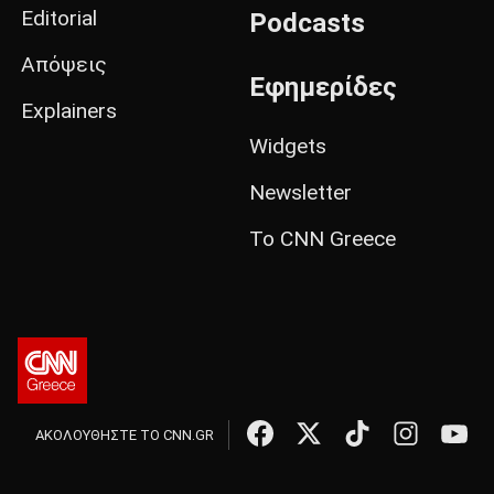
Editorial
Podcasts
Απόψεις
Εφημερίδες
Explainers
Widgets
Newsletter
Το CNN Greece
ΑΚΟΛΟΥΘΗΣΤΕ ΤΟ CNN.GR