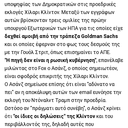
υποψηφίας των Δημοκρατικών στις προεδρικές
εκλογές Χίλαρι Κλίντον. Μεταξύ των εγγράφων
αυτών βρίσκονταν τρεις ομιλίες της πρώην
υπουργού Εξωτερικών των ΗΠΑ για τις οποίες είχε
δεχθεί αμοιβή από την τράπεζα Goldman Sachs
και οι οποίες έφερναν στο φως τους δεσμούς της
με την Γουόλ Στριτ, όπως επισημαίνει το ΑΠΕ.
"Η πηγή δεν είναι η ρωσική κυβέρνηση"
, επανέλαβε
μιλώντας στο Fox ο Ασάνζ, ο οποίος σημειωτέον,
είναι σφοδρός επικριτής της Χίλαρι Κλίντον.
Ο Ασάνζ σημείωσε επίσης ότι είναι "αδύνατο να
πει" αν η αποκάλυψη αυτών των email ευνόησε την
εκλογή του Ντόναλντ Τραμπ στην προεδρία.
Ωστόσο αν "πράγματι αυτό συνέβη", ο Ασάνζ κρίνει
ότι
"οι ίδιες οι δηλώσεις" της Κλίντον
και του
περιβάλλοντός της, δηλαδή αυτές που