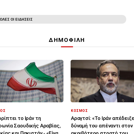
ΟΛΕΣ ΟΙ ΕΙΔΗΣΕΙΣ
ΔΗΜΟΦΙΛΗ
ΟΣ
ΚΟΣΜΟΣ
ρίπτει το Ιράν τη
Αραγτσί: «Το Ιράν απέδειξε
ωνία Σαουδικής Αραβίας,
δύναμή του απέναντι στον
κίας και Πακιστάν - «Είναι
ακριβότερο στρατό του