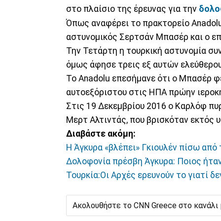
στο πλαίσιο της έρευνας για την
δολο
Όπως αναφέρει το πρακτορείο Anadol
αστυνομικός Σερτσάν Μπασέρ και ο επι
Την Τετάρτη η τουρκική αστυνομία συν
όμως άφησε τρεις εξ αυτών ελεύθερου
Το Anadolu επεσήμανε ότι ο Μπασέρ φέ
αυτοεξόριστου στις ΗΠΑ πρώην ιερο
Στις 19 Δεκεμβρίου 2016 ο Καρλόφ π
Μερτ Αλτιντάς, που βρισκόταν εκτός 
Διαβάστε ακόμη:
Η Άγκυρα «βλέπει» Γκιουλέν πίσω από
Δολοφονία πρέσβη Άγκυρα: Ποιος ήτα
Τουρκία:Οι Αρχές ερευνούν το γιατί 
Ακολουθήστε το CNN Greece στο κανάλι