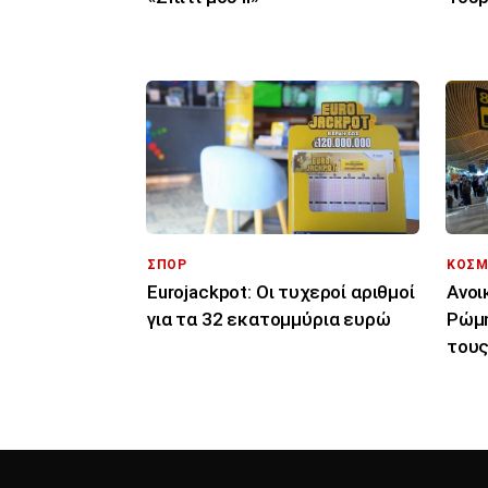
μόνο
ΣΠΟΡ
ΚΟΣΜ
Eurojackpot: Οι τυχεροί αριθμοί
Ανοι
για τα 32 εκατoμμύρια ευρώ
Ρώμη
τους
για 