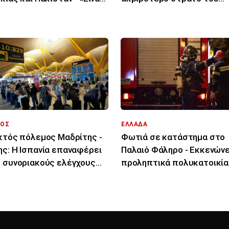
 στα χαρτιά»
κόσμου»
ΟΣ
ΕΛΛΑΔΑ
κτός πόλεμος Μαδρίτης -
Φωτιά σε κατάστημα στο
ς: Η Ισπανία επαναφέρει
Παλαιό Φάληρο - Εκκενών
 συνοριακούς ελέγχους
προληπτικά πολυκατοικία
τους Ιταλούς