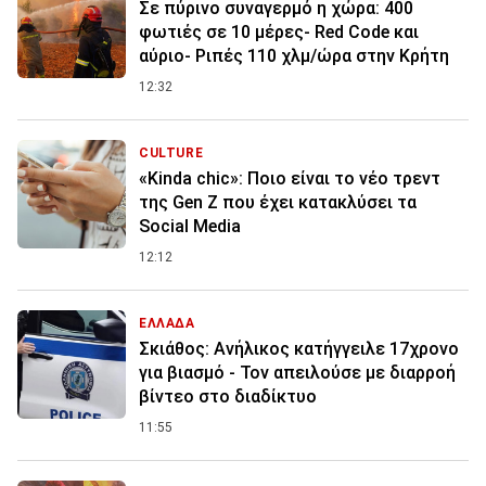
Σε πύρινο συναγερμό η χώρα: 400
φωτιές σε 10 μέρες- Red Code και
αύριο- Ριπές 110 χλμ/ώρα στην Κρήτη
12:32
CULTURE
«Kinda chic»: Ποιο είναι το νέο τρεντ
της Gen Z που έχει κατακλύσει τα
Social Media
12:12
ΕΛΛΑΔΑ
Σκιάθος: Ανήλικος κατήγγειλε 17χρονο
για βιασμό - Τον απειλούσε με διαρροή
βίντεο στο διαδίκτυο
11:55