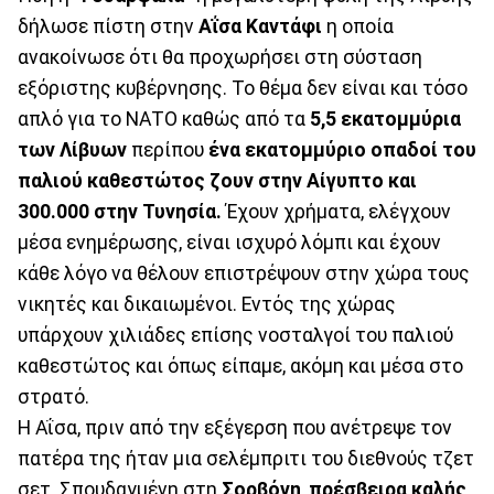
δήλωσε πίστη στην
Αΐσα Καντάφι
η οποία
ανακοίνωσε ότι θα προχωρήσει στη σύσταση
εξόριστης κυβέρνησης. Το θέμα δεν είναι και τόσο
απλό για το ΝΑΤΟ καθώς από τα
5,5 εκατομμύρια
των Λίβυων
περίπου
ένα εκατομμύριο οπαδοί του
παλιού καθεστώτος ζουν στην Αίγυπτο και
300.000 στην Τυνησία.
Έχουν χρήματα, ελέγχουν
μέσα ενημέρωσης, είναι ισχυρό λόμπι και έχουν
κάθε λόγο να θέλουν επιστρέψουν στην χώρα τους
νικητές και δικαιωμένοι. Εντός της χώρας
υπάρχουν χιλιάδες επίσης νοσταλγοί του παλιού
καθεστώτος και όπως είπαμε, ακόμη και μέσα στο
στρατό.
Η Αΐσα, πριν από την εξέγερση που ανέτρεψε τον
πατέρα της ήταν μια σελέμπριτι του διεθνούς τζετ
σετ. Σπουδαγμένη στη
Σορβόνη
,
πρέσβειρα καλής