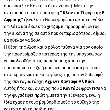
αποφάσιζε ο Καντάφι ήταν νόμος). Μετά την
ανατροπή του πατέρα της η
“ Κλόντια Σίφερ της Β.
Αφρικής”
έβγαλε τα Gucci φορέματα και τις γόβες
στιλέτο και έβαλε το
χιτζάμπ
, προσαρμόζοντας
την εικόνα της σε αυτό που οι περισσότεροι Λίβυοι
θα ήθελαν να δουν.
Η θέση της Αΐσα και ο ρόλος πιθανά για τον οποίο
την προετοίμαζε ο πατέρας της την υποχρέωσαν
να ακολουθήσει τις παραδόσεις και στην
προσωπική της ζωή από ένα σημείο και μετά και
έτσι ερμηνεύεται και ο γάμος της με τον ξάδερφό
της συνταγματάρχη
Αχμέντ Καντάφι Αλ Κάσι.
Αυτός ήταν και ο λόγος που ο
Καντάφι
φρόντισε να
την φυγαδέψει πρώτη, μετά την εξέγερση, ενώ η
ίδια έχασε στους βομβαρδισμούς το σύζυγό της
και ένα από τα παιδιά της.