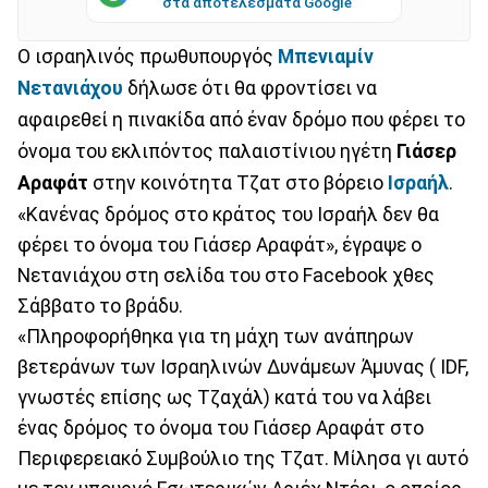
στα αποτελέσματα Google
Ο ισραηλινός πρωθυπουργός
Μπενιαμίν
Νετανιάχου
δήλωσε ότι θα φροντίσει να
αφαιρεθεί η πινακίδα από έναν δρόμο που φέρει το
όνομα του εκλιπόντος παλαιστίνιου ηγέτη
Γιάσερ
Αραφάτ
στην κοινότητα Τζατ στο βόρειο
Ισραήλ
.
«Κανένας δρόμος στο κράτος του Ισραήλ δεν θα
φέρει το όνομα του Γιάσερ Αραφάτ», έγραψε ο
Νετανιάχου στη σελίδα του στο Facebook χθες
Σάββατο το βράδυ.
«Πληροφορήθηκα για τη μάχη των ανάπηρων
βετεράνων των Ισραηλινών Δυνάμεων Άμυνας ( IDF,
γνωστές επίσης ως Τζαχάλ) κατά του να λάβει
ένας δρόμος το όνομα του Γιάσερ Αραφάτ στο
Περιφερειακό Συμβούλιο της Τζατ. Μίλησα γι αυτό