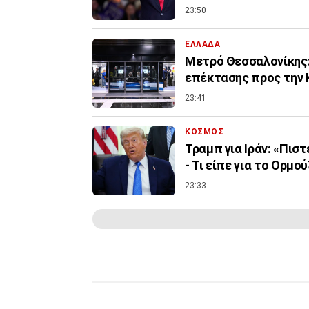
23:50
ΕΛΛΑΔΑ
Μετρό Θεσσαλονίκης:
επέκτασης προς την 
23:41
ΚΟΣΜΟΣ
Τραμπ για Ιράν: «Πισ
- Τι είπε για το Ορμού
23:33