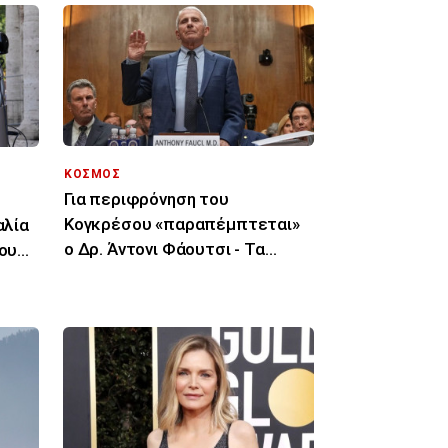
ΚΟΣΜΟΣ
Για περιφρόνηση του
Κογκρέσου «παραπέμπτεται»
αλία
ο Δρ. Άντονι Φάουτσι - Τα
του
επόμενα βήματα