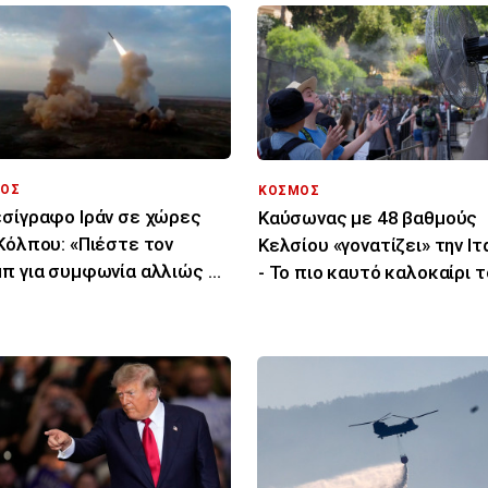
ΟΣ
ΚΟΣΜΟΣ
σίγραφο Ιράν σε χώρες
Καύσωνας με 48 βαθμούς
Κόλπου: «Πιέστε τον
Κελσίου «γονατίζει» την Ιτ
π για συμφωνία αλλιώς θα
- Το πιο καυτό καλοκαίρι 
χτυπήσουμε»
τελευταίου αιώνα