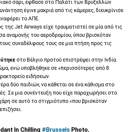
σιακό σάρι, έφθασε στο Παλάτι των Βρυξελλών
υνάντηση έγινε μακριά από τις κάμερες, διευκρίνισε
αναφέρει το ΑΠΕ.
 της Jet Airways είχε τραυματιστεί σε μία από τις
σα αναμονής του αεροδρομίου, όπου βρισκόταν
 τους συναδέλφους τους σε μια πτήση προς τις
εύτηκε
στο Βέλγιο προτού επιστρέψει στην Ινδία.
κώμα, ενώ υποβλήθηκε σε «περισσότερες από 8
πρακτορείο ειδήσεων.
ρα δύο παιδιών, να κάθεται σε ένα κάθισμα στο
ές. Σε μια συνέντευξη που είχε παραχωρήσει στο
 χάρη σε αυτό το στιγμιότυπο «που βρισκόταν
επιζήσει.
dant In Chilling
#Brussels
Photo,