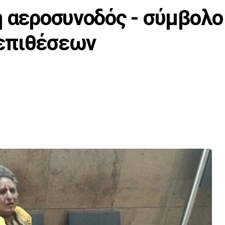
η αεροσυνοδός - σύμβολ
επιθέσεων