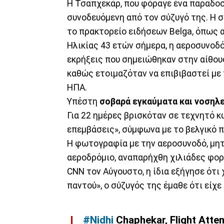
Η Τσαπχεκάρ, που φόραγε ένα παραδο
συνοδευόμενη από τον σύζυγό της. Η σ
το πρακτορείο ειδήσεων Belga, όπως 
Ηλικίας 43 ετών σήμερα, η αεροσυνοδός
εκρήξεις που σημειώθηκαν στην αίθου
καθώς ετοιμαζόταν να επιβιβαστεί με
ΗΠΑ.
Υπέστη
σοβαρά εγκαύματα και νοσηλ
Για 22 ημέρες βρισκόταν σε τεχνητό 
επεμβάσεις», σύμφωνα με το βελγικό 
Η φωτογραφία με την αεροσυνοδό, μητέ
αεροδρόμιο, αναπαρήχθη χιλιάδες φορ
CNN τον Αύγουστο, η ίδια εξήγησε ότι
παντού», ο σύζυγός της έμαθε ότι είχε 
#Nidhi
Chaphekar, Flight Atten