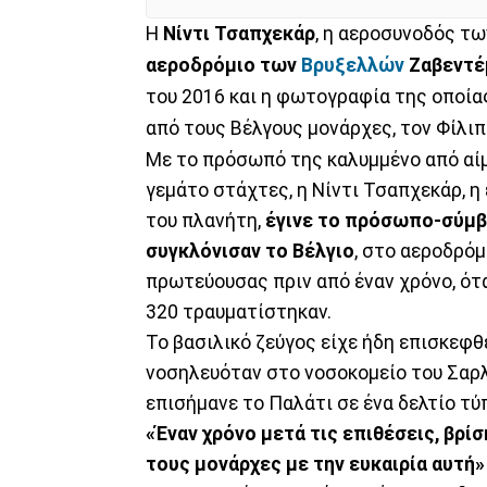
Η
Νίντι Τσαπχεκάρ
, η αεροσυνοδός τ
αεροδρόμιο των
Βρυξελλών
Ζαβεντέ
του 2016 και η φωτογραφία της οποίας
από τους Βέλγους μονάρχες, τον Φίλιπ
Με το πρόσωπό της καλυμμένο από αίμα
γεμάτο στάχτες, η Νίντι Τσαπχεκάρ, 
του πλανήτη,
έγινε το πρόσωπο-σύμβ
συγκλόνισαν το Βέλγιο
, στο αεροδρόμ
πρωτεύουσας πριν από έναν χρόνο, ότ
320 τραυματίστηκαν.
Το βασιλικό ζεύγος είχε ήδη επισκεφθ
νοσηλευόταν στο νοσοκομείο του Σαρλ
επισήμανε το Παλάτι σε ένα δελτίο τύ
«Έναν χρόνο μετά τις επιθέσεις, βρίσ
τους μονάρχες με την ευκαιρία αυτή»