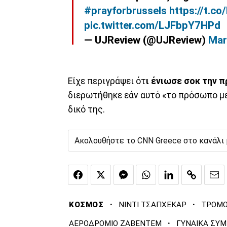
#prayforbrussels
https://t.c
pic.twitter.com/LJFbpY7HPd
— UJReview (@UJReview)
Mar
Είχε περιγράψει ότ
ι ένιωσε σοκ την 
διερωτήθηκε εάν αυτό «το πρόσωπο με
δικό της.
Ακολουθήστε το CNN Greece στο κανάλι
·
·
ΚΟΣΜΟΣ
ΝΙΝΤΙ ΤΣΑΠΧΕΚΑΡ
ΤΡΟΜΟ
·
ΑΕΡΟΔΡΟΜΙΟ ΖΑΒΕΝΤΕΜ
ΓΥΝΑΙΚΑ ΣΥ