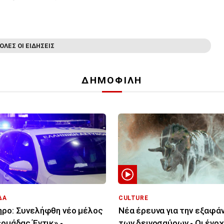
ΟΛΕΣ ΟΙ ΕΙΔΗΣΕΙΣ
ΔΗΜΟΦΙΛΗ
ΔΑ
CULTURE
ρο: Συνελήφθη νέο μέλος
Νέα έρευνα για την εξαφά
«ομάδας Έντικ» -
των δεινοσαύρων - Οι ένοχ