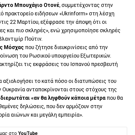
άρντο Μπουχάγιο Οτονέ
, συμμετέχοντας στην
ό πρακτορείο ειδήσεων «Ukrinform» στη λέσχη
τις 22 Μαρτίου, εξέφρασε την άποψη ότι οι
ες και πιο σκληρές», ενώ χρησιμοποίησε σκληρές
λαντιμίρ Πούτιν.
ης Μόσχας
που ζήτησε διευκρινίσεις από την
κοίνωση του Ρωσικού υπουργείου Εξωτερικών.
κτηρίζει τις εκφράσεις του Ισπανού πρεσβευτή
α αξιολογήσει το κατά πόσο οι διατυπώσεις του
 Ουκρανία ανταποκρίνονται στους στόχους της
ώ
διερωτάται «αν θα ληφθούν κάποια μέτρα
που θα
εμένες δηλώσεις, που δεν αρμόζουν στην
ορία αιώνων και μεγάλη εμπειρία».
 μας στο
YouTube