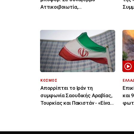
Αττικοιβοιωτία,
Συμμ
Πελοπόννησος, Αιγαίο για
επιχ
φωτιές
ΚΟΣΜΟΣ
ΕΛΛΑ
Απορρίπτει το Ιράν τη
Επικ
συμφωνία Σαουδικής Αραβίας,
και 
Τουρκίας και Πακιστάν - «Είναι
φωτι
μόνο στα χαρτιά»
άλλε