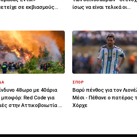
ετείχε σε εκβιασμούς
ίσως να είναι τελικά οι
ειρηματιών
μύκητες
ΔΑ
ΣΠΟΡ
ίνδυνο 48ωρο με 40άρια
Βαρύ πένθος για τον Λιονέ
9 μποφόρ: Red Code για
Μέσι - Πέθανε ο πατέρας τ
ές στην Αττικοβοιωτία κι
Χόρχε
ς 14 περιοχές