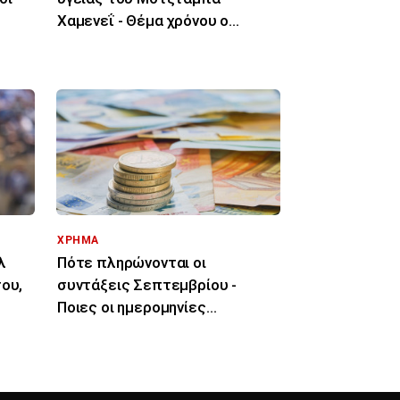
Χαμενεΐ - Θέμα χρόνου ο
θάνατός του λένε ιρανικά ΜΜΕ
ΧΡΗΜΑ
λ
Πότε πληρώνονται οι
ου,
συντάξεις Σεπτεμβρίου -
Ποιες οι ημερομηνίες
καταβολής