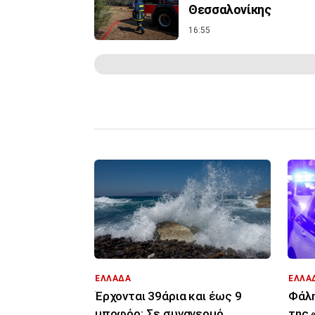
Θεσσαλονίκης
16:55
ΕΛΛΑΔΑ
ΕΛΛΑ
Έρχονται 39άρια και έως 9
Φάλη
μποφόρ: Σε συναγερμό
της 