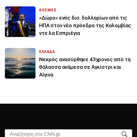
ΚΟΣΜΟΣ
«Δώρο» ενός δισ. δολλαρίων από τις
ΗΠΑ στον νέο πρόεδρο της Κολομβίας
ντε λα Εσπριέγια
ΕΛΛΑΔΑ
Νεκρός ανασύρθηκε 43χρονος από τη
θάλασσα ανάμεσα σε Αγκίστρι και
Αίγινα
Αναζήτηση στο CNN.gr