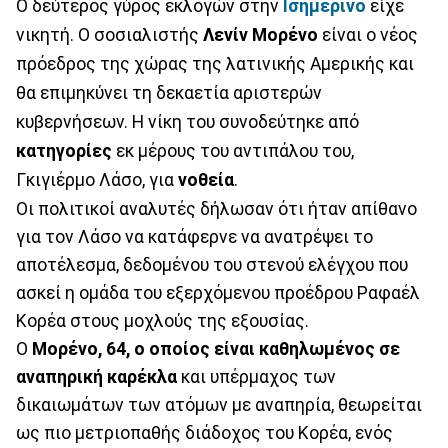
Ο δεύτερος γύρος εκλογών στην
Ισημερινό
είχε
νικητή. Ο σοσιαλιστής
Λενίν Μορένο
είναι ο νέος
πρόεδρος της χώρας της λατινικής Αμερικής και
θα επιμηκύνει τη δεκαετία αριστερών
κυβερνήσεων. Η νίκη του συνοδεύτηκε από
κατηγορίες
εκ μέρους του αντιπάλου του,
Γκιγιέρμο Λάσο, για
νοθεία
.
Οι πολιτικοί αναλυτές δήλωσαν ότι ήταν απίθανο
για τον Λάσο να κατάφερνε να ανατρέψει το
αποτέλεσμα, δεδομένου του στενού ελέγχου που
ασκεί η ομάδα του εξερχόμενου προέδρου Ραφαέλ
Κορέα στους μοχλούς της εξουσίας.
Ο
Μορένο, 64, ο οποίος είναι καθηλωμένος σε
αναπηρική καρέκλα
και υπέρμαχος των
δικαιωμάτων των ατόμων με αναπηρία, θεωρείται
ως πιο μετριοπαθής διάδοχος του Κορέα, ενός