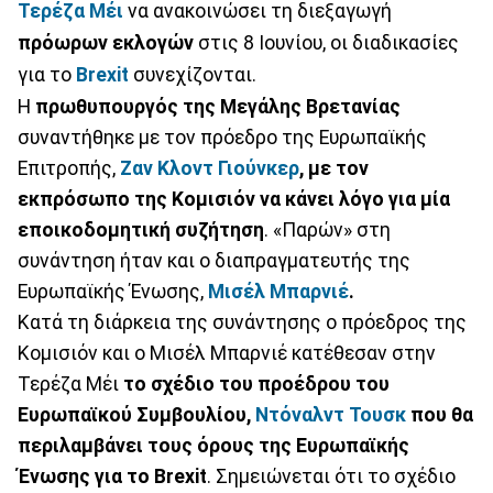
Τερέζα Μέι
να ανακοινώσει τη διεξαγωγή
πρόωρων εκλογών
στις 8 Ιουνίου, οι διαδικασίες
για το
Brexit
συνεχίζονται.
Η
πρωθυπουργός της Μεγάλης Βρετανίας
συναντήθηκε με τον πρόεδρο της Ευρωπαϊκής
Επιτροπής,
Ζαν Κλοντ Γιούνκερ
, με τον
εκπρόσωπο της Κομισιόν να κάνει λόγο για μία
εποικοδομητική συζήτηση
. «Παρών» στη
συνάντηση ήταν και ο διαπραγματευτής της
Ευρωπαϊκής Ένωσης,
Μισέλ Μπαρνιέ
.
Κατά τη διάρκεια της συνάντησης ο πρόεδρος της
Κομισιόν και ο Μισέλ Μπαρνιέ κατέθεσαν στην
Τερέζα Μέι
το σχέδιο του προέδρου του
Ευρωπαϊκού Συμβουλίου,
Ντόναλντ Τουσκ
που θα
περιλαμβάνει τους όρους της Ευρωπαϊκής
Ένωσης για το Brexit
. Σημειώνεται ότι το σχέδιο