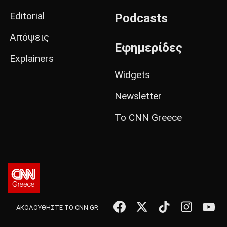
Editorial
Podcasts
Απόψεις
Εφημερίδες
Explainers
Widgets
Newsletter
Το CNN Greece
ΑΚΟΛΟΥΘΗΣΤΕ ΤΟ CNN.GR