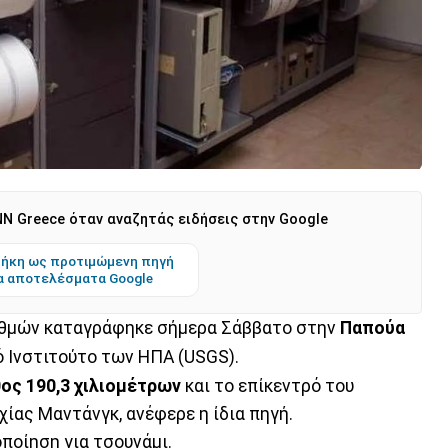
N Greece όταν αναζητάς ειδήσεις στην Google
ήκη ως προτιμώμενη πηγή
α αποτελέσματα Google
αθμών καταγράφηκε σήμερα Σάββατο στην
Παπούα
ό Ινστιτούτο των ΗΠΑ (USGS).
ος 190,3 χιλιομέτρων
και το επίκεντρό του
χίας Μαντάνγκ, ανέφερε η ίδια πηγή.
ποίηση για τσουνάμι.