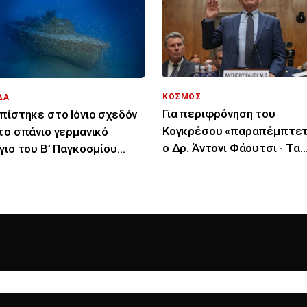
ΚΟΣΜΟΣ
ΔΑ
Για περιφρόνηση του
πίστηκε στο Ιόνιο σχεδόν
Κογκρέσου «παραπέμπτετ
το σπάνιο γερμανικό
ο Δρ. Άντονι Φάουτσι - Τα
γιο του Β’ Παγκοσμίου
επόμενα βήματα
έμου