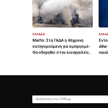
ΕΛΛΑΔΑ
ΕΛΛΑ
Marfin: Στη ΓΑΔΑ η 46χρονη
Εντο
κατηγορούμενη για εμπρησμό -
άθικ
Θα οδηγηθεί στον εισαγγελέα
ναυά
την Παρασκευή
Πολ
Αναζήτηση στο CNN.gr