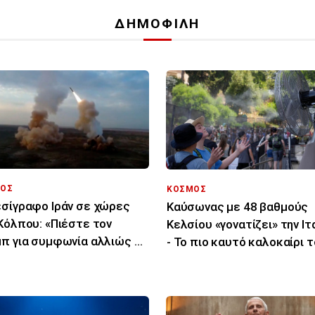
ΔΗΜΟΦΙΛΗ
ΟΣ
ΚΟΣΜΟΣ
σίγραφο Ιράν σε χώρες
Καύσωνας με 48 βαθμούς
Κόλπου: «Πιέστε τον
Κελσίου «γονατίζει» την Ιτ
π για συμφωνία αλλιώς θα
- Το πιο καυτό καλοκαίρι 
χτυπήσουμε»
τελευταίου αιώνα