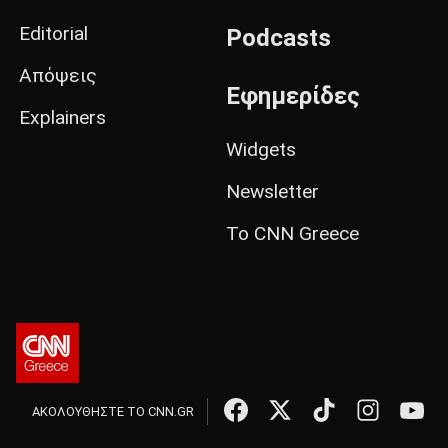
Editorial
Podcasts
Απόψεις
Εφημερίδες
Explainers
Widgets
Newsletter
Το CNN Greece
ΑΚΟΛΟΥΘΗΣΤΕ ΤΟ CNN.GR