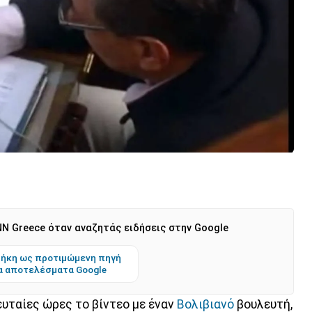
N Greece όταν αναζητάς ειδήσεις στην Google
ήκη ως προτιμώμενη πηγή
α αποτελέσματα Google
ευταίες ώρες το βίντεο με έναν
Βολιβιανό
βουλευτή,