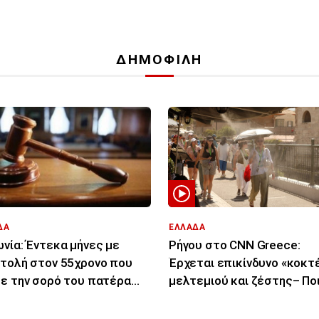
ΔΗΜΟΦΙΛΗ
ΔΑ
ΕΛΛΑΔΑ
νία: Έντεκα μήνες με
Ρήγου στο CNN Greece:
τολή στον 55χρονο που
Έρχεται επικίνδυνο «κοκτ
ε την σορό του πατέρα
μελτεμιού και ζέστης– Πο
σε καταψύκτη
περιοχές θα επηρεάσει