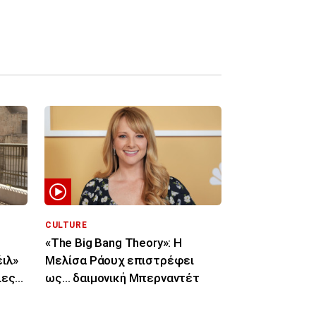
CULTURE
«The Big Bang Theory»: Η
έιλ»
Μελίσα Ράουχ επιστρέφει
ιες
ως… δαιμονική Μπερναντέτ