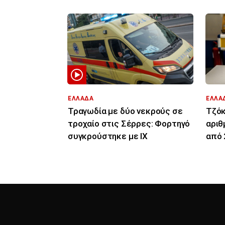
ΕΛΛΑΔΑ
ΕΛΛΑ
Τραγωδία με δύο νεκρούς σε
Τζόκ
τροχαίο στις Σέρρες: Φορτηγό
αριθ
συγκρούστηκε με ΙΧ
από 