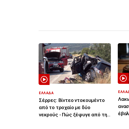
ΕΛΛΑ
ΕΛΛΑΔΑ
Λακω
Σέρρες: Βίντεο ντοκουμέντο
ανασ
από το τροχαίο με δύο
έβαλ
νεκρούς - Πώς ξέφυγε από την
του 
πορεία του το ΙΧ