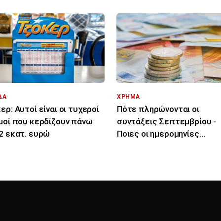
ΔΑ
ΧΡΗΜΑ
ερ: Αυτοί είναι οι τυχεροί
Πότε πληρώνονται οι
μοί που κερδίζουν πάνω
συντάξεις Σεπτεμβρίου -
2 εκατ. ευρώ
Ποιες οι ημερομηνίες
καταβολής