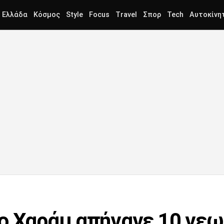
Ελλάδα
Κόσμος
Style
Focus
Travel
Σπορ
Tech
Αυτοκίνη
ο Χαράμ απήγαγε 10 γε