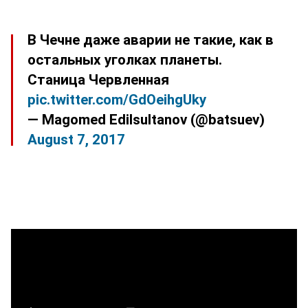
В Чечне даже аварии не такие, как в
остальных уголках планеты.
Станица Червленная
pic.twitter.com/GdOeihgUky
— Magomed Edilsultanov (@batsuev)
August 7, 2017