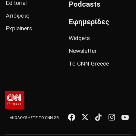
Editorial
Podcasts
Απόψεις
Εφημερίδες
Explainers
Widgets
Newsletter
Το CNN Greece
ΑΚΟΛΟΥΘΗΣΤΕ ΤΟ CNN.GR