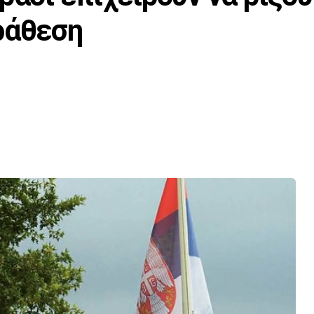
ράθεση