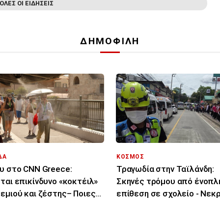
ΟΛΕΣ ΟΙ ΕΙΔΗΣΕΙΣ
ΔΗΜΟΦΙΛΗ
ΔΑ
ΚΟΣΜΟΣ
υ στο CNN Greece:
Τραγωδία στην Ταϊλάνδη:
ται επικίνδυνο «κοκτέιλ»
Σκηνές τρόμου από ένοπλ
εμιού και ζέστης– Ποιες
επίθεση σε σχολείο - Νεκρ
οχές θα επηρεάσει
μαθητές και δάσκαλοι