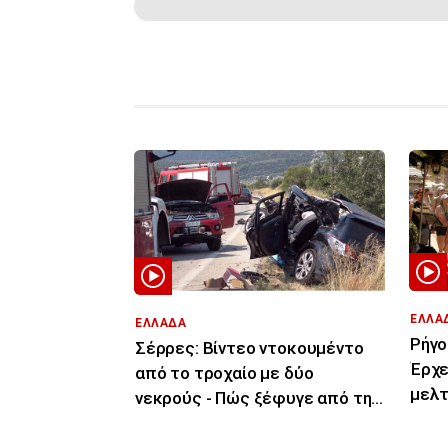
ΕΛΛΑ
ΕΛΛΑΔΑ
Ρήγο
Σέρρες: Βίντεο ντοκουμέντο
Έρχε
από το τροχαίο με δύο
μελτ
νεκρούς - Πώς ξέφυγε από την
περι
πορεία του το ΙΧ