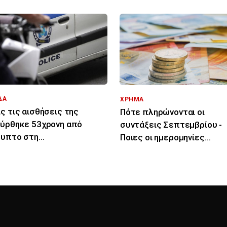
ΔΑ
ΧΡΗΜΑ
ς τις αισθήσεις της
Πότε πληρώνονται οι
ύρθηκε 53χρονη από
συντάξεις Σεπτεμβρίου -
υπτο στη
Ποιες οι ημερομηνίες
λακοπούλου - Έπεσε από
καταβολής
πέμπτο