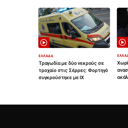
ΕΛΛΑ
ΕΛΛΑΔΑ
Χωρί
Τραγωδία με δύο νεκρούς σε
ανασ
τροχαίο στις Σέρρες: Φορτηγό
ακάλ
συγκρούστηκε με ΙΧ
Μιχα
τον 