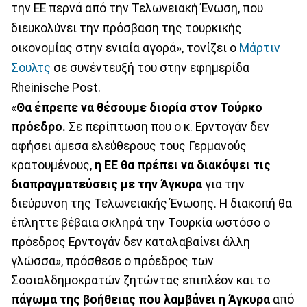
την ΕΕ περνά από την Τελωνειακή Ένωση, που
διευκολύνει την πρόσβαση της τουρκικής
οικονομίας στην ενιαία αγορά», τονίζει ο
Μάρτιν
Σουλτς
σε συνέντευξή του στην εφημερίδα
Rheinische Post.
«
Θα έπρεπε να θέσουμε διορία στον Τούρκο
πρόεδρο.
Σε περίπτωση που ο κ. Ερντογάν δεν
αφήσει άμεσα ελεύθερους τους Γερμανούς
κρατουμένους,
η ΕΕ θα πρέπει να διακόψει τις
διαπραγματεύσεις με την Άγκυρα
για την
διεύρυνση της Τελωνειακής Ένωσης. Η διακοπή θα
έπληττε βέβαια σκληρά την Τουρκία ωστόσο ο
πρόεδρος Ερντογάν δεν καταλαβαίνει άλλη
γλώσσα», πρόσθεσε ο πρόεδρος των
Σοσιαλδημοκρατών ζητώντας επιπλέον και το
πάγωμα της βοήθειας που λαμβάνει η Άγκυρα
από