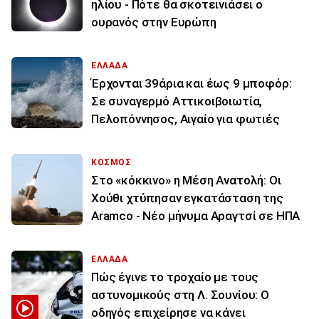
ηλίου - Πότε θα σκοτεινιάσει ο
ουρανός στην Ευρώπη
ΕΛΛΑΔΑ
Έρχονται 39άρια και έως 9 μποφόρ:
Σε συναγερμό Αττικοιβοιωτία,
Πελοπόννησος, Αιγαίο για φωτιές
ΚΟΣΜΟΣ
Στο «κόκκινο» η Μέση Ανατολή: Οι
Χούθι χτύπησαν εγκατάσταση της
Aramco - Νέο μήνυμα Αραγτσί σε ΗΠΑ
ΕΛΛΑΔΑ
Πώς έγινε το τροχαίο με τους
αστυνομικούς στη Λ. Σουνίου: Ο
οδηγός επιχείρησε να κάνει