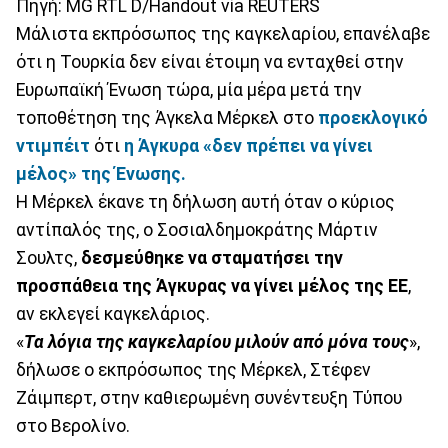
Πηγή: MG RTL D/Handout via REUTERS
Μάλιστα εκπρόσωπος της καγκελαρίου, επανέλαβε
ότι η Τουρκία δεν είναι έτοιμη να ενταχθεί στην
Ευρωπαϊκή Ένωση τώρα, μία μέρα μετά την
τοποθέτηση της Άγκελα Μέρκελ στο
προεκλογικό
ντιμπέιτ
ότι
η Άγκυρα «δεν πρέπει να γίνει
μέλος» της Ένωσης.
Η Μέρκελ έκανε τη δήλωση αυτή όταν ο κύριος
αντίπαλός της, ο Σοσιαλδημοκράτης Μάρτιν
Σουλτς,
δεσμεύθηκε να σταματήσει την
προσπάθεια της Άγκυρας να γίνει μέλος της ΕΕ
,
αν εκλεγεί καγκελάριος.
«
Τα λόγια της καγκελαρίου μιλούν από μόνα τους
»,
δήλωσε ο εκπρόσωπος της Μέρκελ, Στέφεν
Ζάιμπερτ, στην καθιερωμένη συνέντευξη Τύπου
στο Βερολίνο.