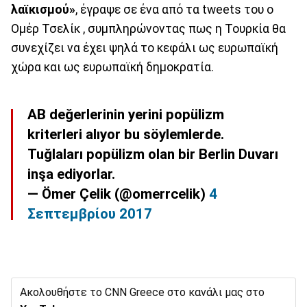
λαϊκισμού»
, έγραψε σε ένα από τα tweets του ο
Ομέρ Τσελίκ , συμπληρώνοντας πως η Τουρκία θα
συνεχίζει να έχει ψηλά το κεφάλι ως ευρωπαϊκή
χώρα και ως ευρωπαϊκή δημοκρατία.
AB değerlerinin yerini popülizm
kriterleri alıyor bu söylemlerde.
Tuğlaları popülizm olan bir Berlin Duvarı
inşa ediyorlar.
— Ömer Çelik (@omerrcelik)
4
Σεπτεμβρίου 2017
Ακολουθήστε το CNN Greece στο κανάλι μας στο