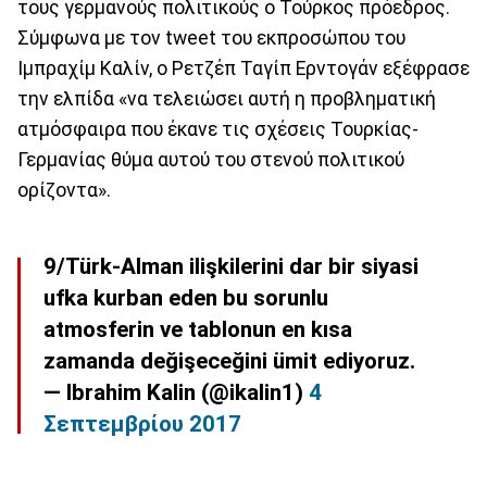
τους γερμανούς πολιτικούς ο Τούρκος πρόεδρος.
Σύμφωνα με τον tweet του εκπροσώπου του
Ιμπραχίμ Καλίν, ο Ρετζέπ Ταγίπ Ερντογάν εξέφρασε
την ελπίδα «να τελειώσει αυτή η προβληματική
ατμόσφαιρα που έκανε τις σχέσεις Τουρκίας-
Γερμανίας θύμα αυτού του στενού πολιτικού
ορίζοντα».
9/Türk-Alman ilişkilerini dar bir siyasi
ufka kurban eden bu sorunlu
atmosferin ve tablonun en kısa
zamanda değişeceğini ümit ediyoruz.
— Ibrahim Kalin (@ikalin1)
4
Σεπτεμβρίου 2017