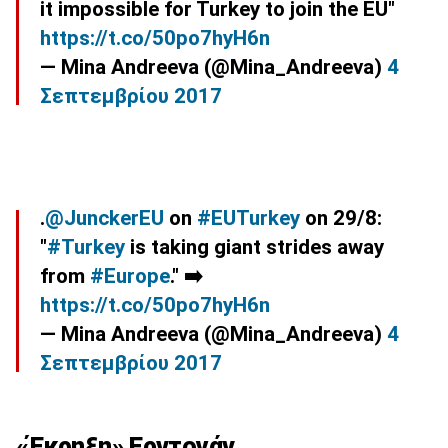
it impossible for Turkey to join the EU"
https://t.co/50po7hyH6n
— Mina Andreeva (@Mina_Andreeva)
4
Σεπτεμβρίου 2017
.
@JunckerEU
on
#EUTurkey
on 29/8:
"
#Turkey
is taking giant strides away
from
#Europe
." ➡️
https://t.co/50po7hyH6n
— Mina Andreeva (@Mina_Andreeva)
4
Σεπτεμβρίου 2017
«Έκρηξη» Ερντογάν