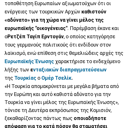
τοποθέτηση Ευρωπαίων αξιωματούχων ότι οι
ενέργειες των τουρκικών Αρχών
καθιστούν
«αδύνατο» για τη χώρα να γίνει μέλος της
ευρωπαϊκής "οικογένειας"
. Παρέμβαση έκανε και
ο
Ρετζέπ Ταγίπ Ερντογάν
, ο οποίος κατηγόρησε
τους γερμανούς πολιτικούς ότι ενδίδουν στον
λαϊκισμό, ενώ επίθεση στις θεμελιώδεις αρχές της
Ευρωπαϊκής Ένωσης
χαρακτήρισε το ενδεχόμενο
λήξης των
ε
νταξιακών διαπραγματεύσεων
της
Τουρκίας
ο
Ομέρ Τσελίκ
.
«Η Τουρκία απομακρύνεται με μεγάλα βήματα από
την Ευρώπη και αυτό καθιστά αδύνατο για την
Τουρκία να γίνει μέλος της Ευρωπαϊκής Ένωσης»,
τόνισε τη Δευτέρα εκπρόσωπος της Κομισιόν,
ξεκαθαρίζοντας πάντως πως
οποιαδήποτε
απόφαση για το κατά πόσον θα σταματήσει