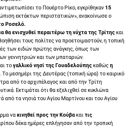
αντιμετωπίσει το Πουέρτο Ρίκο, εγκρίθηκαν
15
τώπιση εκτάκτων περιστατικών», ανακοίνωσε ο
το Ροσελό.
μα θα ενισχυθεί περαιτέρω τη νύχτα της Τρίτης
και
 βοηθήσει τους πολίτες να προετοιμαστούν, η τοπική
μές των ειδών πρώτης ανάγκης, όπως των
των γεννητριών και των μπαταριών.
αι το
γαλλικό νησί της Γουαδελούπης
καθώς
η
. Το μεσημέρι της Δευτέρας (τοπική ώρα) το καιρικό
τρα από το αρχιπέλαγος και από την Τρίτη
υτικά. Εκτιμάται ότι θα εξελιχθεί σε κυκλώνα
ά από τα νησιά του Αγίου Μαρτίνου και του Αγίου
Ίρμα να
κινηθεί προς την Κούβα
και
τις
ερίπου δέκα ημέρες επλήγησαν από την τροπική