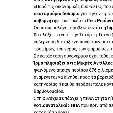
«Παρά τις οικονομικές δυσκολίες που 
εκατομμύρια δολάρια
για την αντιμε
κυβερνήτης
του Πουέρτο Ρίκο
Ρικάρν
Οι μετεωρολόγοι προβλέπουν ότι
η Ίρ
θα πλήξει το νησί την Τετάρτη. Για να
κυβέρνηση διέταξε να παγώσουν οι τι
τροφίμων, του νερού, των φαρμάκων, 
Σε κατάσταση συναγερμού έχει τεθεί κ
Ίρμα πλησιάζει στις Μικρές Αντίλλες
φαινόμενο απείχε περίπου 876 χιλιόμε
αναμένεται να κινηθεί προς τα βορειοδ
κατηγορίας 4 και θα περάσει πολύ κοντ
Βαρθολομαίου.
Στη συνέχεια υπάρχει η πιθανότητα η 
νοτιοανατολικές ΗΠΑ
που πριν από π
καταιγίδα Χάρβεϊ.