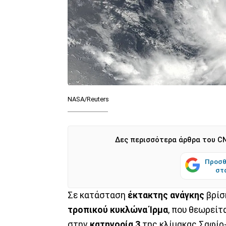
NASA/Reuters
Δες περισσότερα άρθρα του CN
Προσθ
στ
Σε κατάσταση
έκτακτης ανάγκης
βρίσ
τροπικού κυκλώνα Ίρμα
, που θεωρείτ
στην
κατηγορία 3
της κλίμακας Σαφίρ