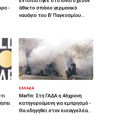
Εντοπίστηκε στο Ιόνιο σχεδόν
ρο -
άθικτο σπάνιο γερμανικό
ναυάγιο του Β’ Παγκοσμίου
Πολέμου
ΕΛΛΑΔΑ
τι
Marfin: Στη ΓΑΔΑ η 46χρονη
ήσει
κατηγορούμενη για εμπρησμό -
Θα οδηγηθεί στον εισαγγελέα
την Παρασκευή