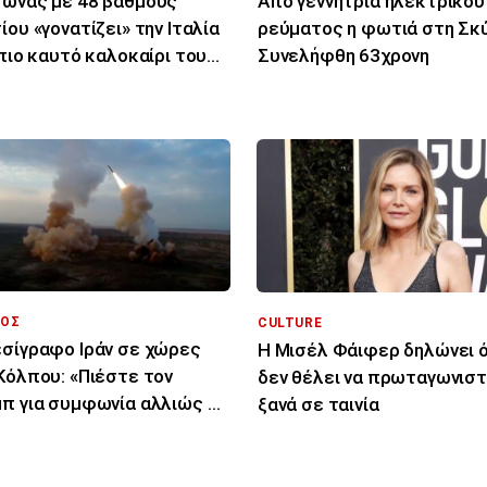
ωνας με 48 βαθμούς
Από γεννήτρια ηλεκτρικού
ίου «γονατίζει» την Ιταλία
ρεύματος η φωτιά στη Σκύ
 πιο καυτό καλοκαίρι του
Συνελήφθη 63χρονη
υταίου αιώνα
ΟΣ
CULTURE
σίγραφο Ιράν σε χώρες
Η Μισέλ Φάιφερ δηλώνει ό
Κόλπου: «Πιέστε τον
δεν θέλει να πρωταγωνιστ
π για συμφωνία αλλιώς θα
ξανά σε ταινία
χτυπήσουμε»