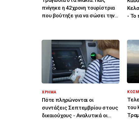
Καύσ
πνίγηκε η 42χρονη τουρίστρια
Κελσ
που βούτηξε για να σώσει την
- Το
43χρονη φίλη της
τελε
ΚΟΣΜ
ΧΡΗΜΑ
Τελε
Πότε πληρώνονται οι
του 
συντάξεις Σεπτεμβρίου στους
Τραμ
δικαιούχους - Αναλυτικά οι
σας 
ημερομηνίες