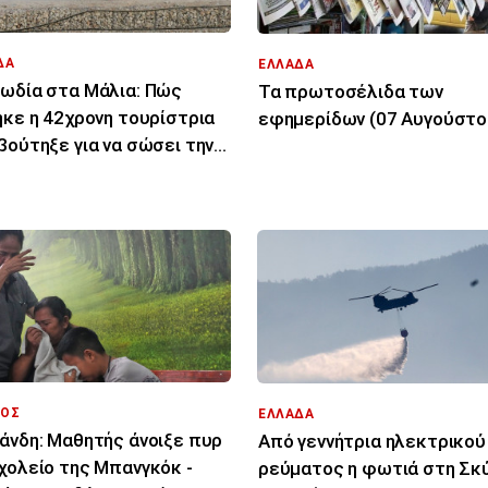
ΔΑ
ΕΛΛΑΔΑ
ωδία στα Μάλια: Πώς
Τα πρωτοσέλιδα των
ηκε η 42χρονη τουρίστρια
εφημερίδων (07 Αυγούστο
βούτηξε για να σώσει την
ονη φίλη της
ΟΣ
ΕΛΛΑΔΑ
άνδη: Μαθητής άνοιξε πυρ
Από γεννήτρια ηλεκτρικού
χολείο της Μπανγκόκ -
ρεύματος η φωτιά στη Σκύ