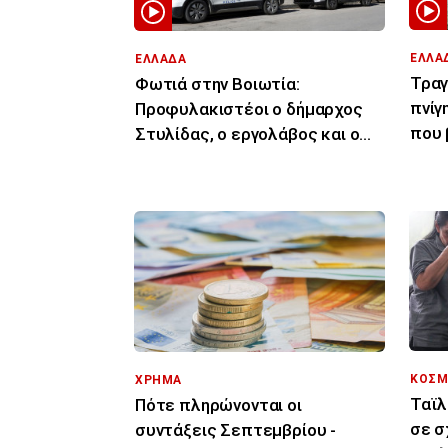
ΕΛΛΑ
ΕΛΛΑΔΑ
Τραγ
Φωτιά στην Βοιωτία:
πνίγ
Προφυλακιστέοι ο δήμαρχος
που 
Στυλίδας, ο εργολάβος και ο
43χρ
ιδιοκτήτης εταιρείας
ΚΟΣΜ
ΧΡΗΜΑ
Ταϊλ
Πότε πληρώνονται οι
σε σ
συντάξεις Σεπτεμβρίου -