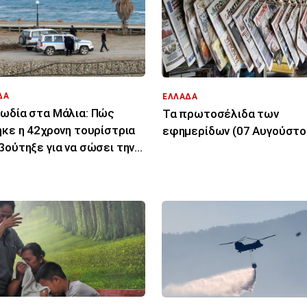
ΔΑ
ΕΛΛΑΔΑ
ωδία στα Μάλια: Πώς
Τα πρωτοσέλιδα των
ηκε η 42χρονη τουρίστρια
εφημερίδων (07 Αυγούστο
βούτηξε για να σώσει την
ονη φίλη της