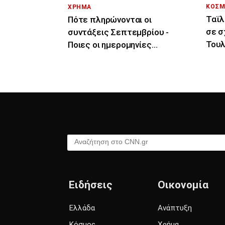
ΚΟΣΜ
ΧΡΗΜΑ
Ταϊλ
Πότε πληρώνονται οι
σε σ
συντάξεις Σεπτεμβρίου -
Τουλ
Ποιες οι ημερομηνίες
τραυ
καταβολής
Αναζήτηση στο CNN.gr
Ειδήσεις
Οικονομία
Ελλάδα
Ανάπτυξη
Κόσμος
Χρήμα