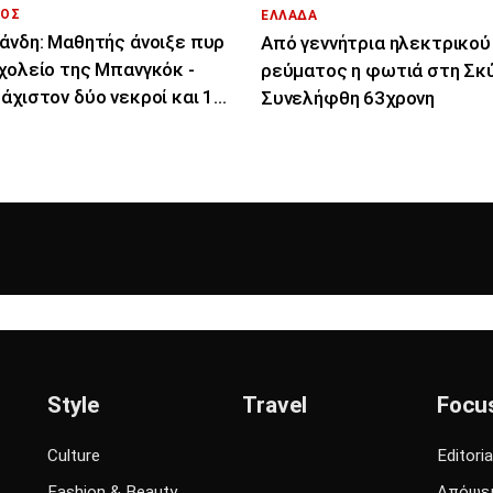
ΟΣ
ΕΛΛΑΔΑ
άνδη: Μαθητής άνοιξε πυρ
Από γεννήτρια ηλεκτρικού
χολείο της Μπανγκόκ -
ρεύματος η φωτιά στη Σκύ
άχιστον δύο νεκροί και 15
Συνελήφθη 63χρονη
ματίες
Style
Travel
Focu
Culture
Editoria
Fashion & Beauty
Απόψε