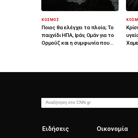
ΚΟΣΜΟΣ
ΚΟΣΜ
Ποιος θα ελέγχει τα πλοία; Το
Κρίσ
παιχνίδι ΗΠΑ, Ιράν, Ομάν για το
υγεί
Ορμούζ και η συμφωνία που
Χαμε
δεν έρχεται
θάνα
Αναζήτηση στο CNN.gr
Ειδήσεις
Οικονομία