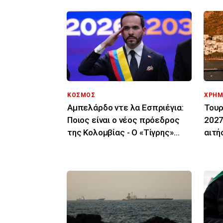
ΚΟΣΜΟΣ
ΧΡΗΜ
Αμπελάρδο ντε λα Εσπριέγια:
Τουρ
Ποιος είναι ο νέος πρόεδρος
2027
της Κολομβίας - Ο «Τίγρης»
αιτή
εκατομμυριούχος
600 