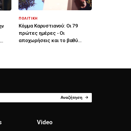
ΠΟΛΙΤΙΚΗ
Κόμμα Καρυστιανού: Οι 79
ην
πρώτες ημέρες - Οι
αποχωρήσεις και το βαθύ
«ρήγμα» με την ηγεσία
Αναζήτηση
s
Video