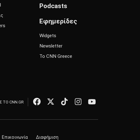
l
Podcasts
ις
Εφημερίδες
ers
Widgets
Newsletter
Το CNN Greece
 ΤΟ CNN.GR
Επικοινωνία
Διαφήμιση