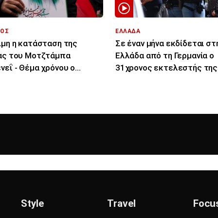
ΟΣ
ΕΛΛΑΔΑ
ιμη η κατάσταση της
Σε έναν μήνα εκδίδεται στ
ας του Μοτζτάμπα
Ελλάδα από τη Γερμανία ο
νεΐ - Θέμα χρόνου ο
31χρονος εκτελεστής της
τός του λένε ιρανικά ΜΜΕ
«Greek Mafia»
Style
Travel
Focu