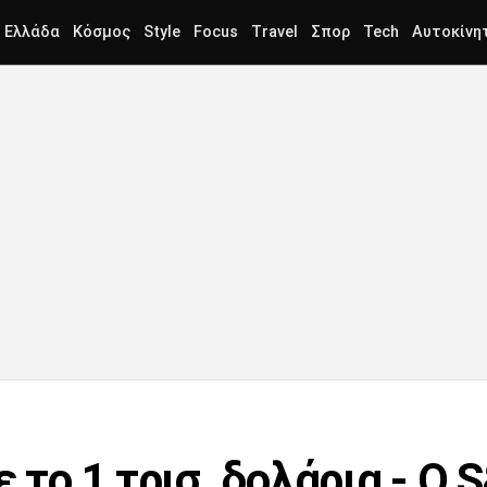
Ελλάδα
Κόσμος
Style
Focus
Travel
Σπορ
Tech
Αυτοκίνη
ε το 1 τρισ. δολάρια - Ο