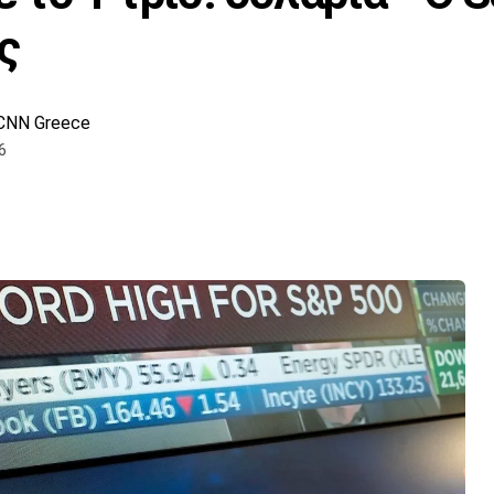
ς
CNN Greece
6