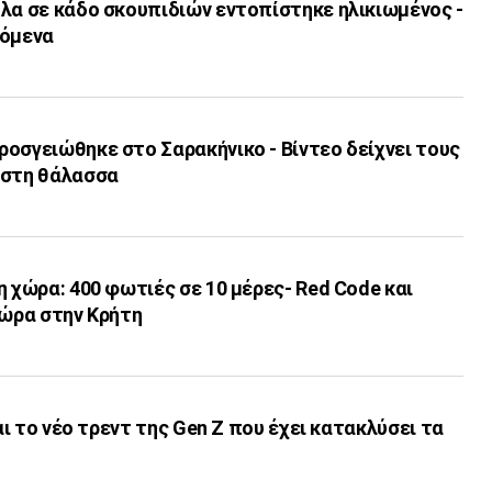
λα σε κάδο σκουπιδιών εντοπίστηκε ηλικιωμένος -
χόμενα
οσγειώθηκε στο Σαρακήνικο - Βίντεο δείχνει τους
 στη θάλασσα
η χώρα: 400 φωτιές σε 10 μέρες- Red Code και
/ώρα στην Κρήτη
ναι το νέο τρεντ της Gen Z που έχει κατακλύσει τα