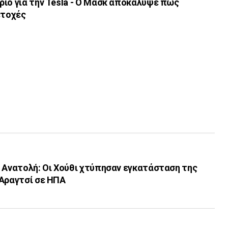
ριο για την Tesla - Ο Μασκ αποκάλυψε πως
ετοχές
η Ανατολή: Οι Χούθι χτύπησαν εγκατάσταση της
 Αραγτσί σε ΗΠΑ