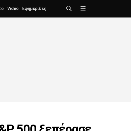
το
Video
Εφημερίδες
 S&P 500 ξεπέρασε