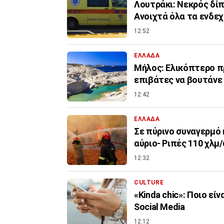
Λουτράκι: Νεκρός δίπ
Ανοιχτά όλα τα ενδε
12:52
ΕΛΛΑΔΑ
Μήλος: Ελικόπτερο πρ
επιβάτες να βουτάνε
12:42
ΕΛΛΑΔΑ
Σε πύρινο συναγερμό 
αύριο- Ριπές 110 χλμ
12:32
CULTURE
«Kinda chic»: Ποιο εί
Social Media
12:12