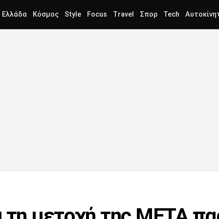
Ελλάδα
Κόσμος
Style
Focus
Travel
Σπορ
Tech
Αυτοκίνη
α τη μετοχή της META πα