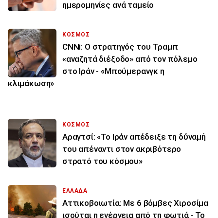
ημερομηνίες ανά ταμείο
ΚΟΣΜΟΣ
CNNi: Ο στρατηγός του Τραμπ
«αναζητά διέξοδο» από τον πόλεμο
στο Ιράν - «Μπούμερανγκ η
κλιμάκωση»
ΚΟΣΜΟΣ
Αραγτσί: «Το Ιράν απέδειξε τη δύναμή
του απέναντι στον ακριβότερο
στρατό του κόσμου»
ΕΛΛΑΔΑ
Αττικοβοιωτία: Με 6 βόμβες Χιροσίμα
ισούται η ενέργεια από τη φωτιά - Το