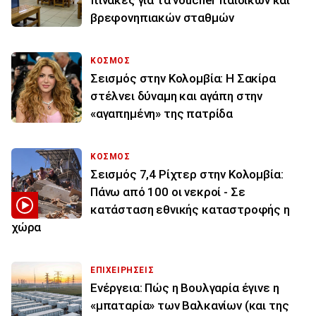
πίνακες για τα voucher παιδικών και
βρεφονηπιακών σταθμών
ΚΟΣΜΟΣ
Σεισμός στην Κολομβία: Η Σακίρα
στέλνει δύναμη και αγάπη στην
«αγαπημένη» της πατρίδα
ΚΟΣΜΟΣ
Σεισμός 7,4 Ρίχτερ στην Κολομβία:
Πάνω από 100 οι νεκροί - Σε
κατάσταση εθνικής καταστροφής η
χώρα
ΕΠΙΧΕΙΡΗΣΕΙΣ
Ενέργεια: Πώς η Βουλγαρία έγινε η
«μπαταρία» των Βαλκανίων (και της