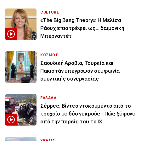
CULTURE
«The Big Bang Theory»: Η Μελίσα
Ράουχ επιστρέφει ως… δαιμονική
Μπερναντέτ
ΚΟΣΜΟΣ
Σαουδική Αραβία, Τουρκία και
Πακιστάν υπέγραψαν συμφωνία
αμυντικής συνεργασίας
ΕΛΛΑΔΑ
Σέρρες: Βίντεο ντοκουμέντο από το
τροχαίο με δύο νεκρούς - Πώς ξέφυγε
από την πορεία του το ΙΧ
ΧΡΗΜΑ