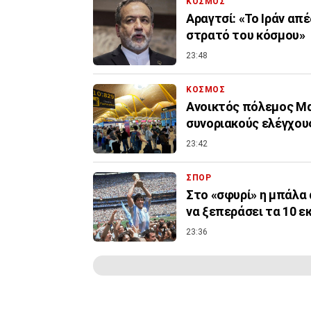
ΚΟΣΜΟΣ
Αραγτσί: «Το Ιράν απ
στρατό του κόσμου»
23:48
ΚΟΣΜΟΣ
Ανοικτός πόλεμος Μα
συνοριακούς ελέγχους
23:42
ΣΠΟΡ
Στο «σφυρί» η μπάλα 
να ξεπεράσει τα 10 ε
23:36