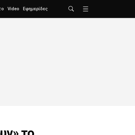
το
Video
Εφημερίδες
υν» το