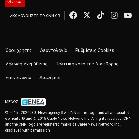
ΑΚΟΛΟΥΘΗΣΤΕ ΤΟ CNN.GR
Όροι χρήσης
Δεοντολογία
Ρυθμίσεις Cookies
Δήλωση εχεμύθειας
Πολιτική κατά της Διαφθοράς
Επικοινωνία
Διαφήμιση
ΜΕΛΟΣ
© 2015 - 2026 D.G. Newsagency S.A. CNN name, logo and all associated
elements ® and © 2015 Cable News Network, Inc. All rights reserved. CNN
and the CNN logo are registered marks of Cable News Network, Inc.,
displayed with permission