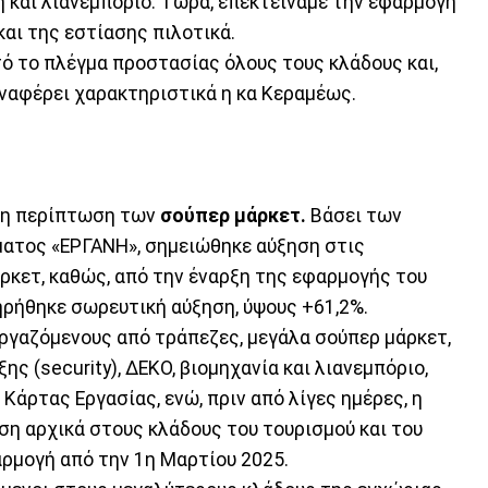
 και λιανεμπόριο. Τώρα, επεκτείναμε την εφαρμογή
και της εστίασης πιλοτικά.
τό το πλέγμα προστασίας όλους τους κλάδους και,
ναφέρει χαρακτηριστικά η κα Κεραμέως.
 η περίπτωση των
σούπερ μάρκετ.
Βάσει των
ατος «ΕΡΓΑΝΗ», σημειώθηκε αύξηση στις
κετ, καθώς, από την έναρξη της εφαρμογής του
ηρήθηκε σωρευτική αύξηση, ύψους +61,2%.
 εργαζόμενους από τράπεζες, μεγάλα σούπερ μάρκετ,
ης (security), ΔΕΚΟ, βιομηχανία και λιανεμπόριο,
άρτας Εργασίας, ενώ, πριν από λίγες ημέρες, η
ση αρχικά στους κλάδους του τουρισμού και του
φαρμογή από την 1η Μαρτίου 2025.