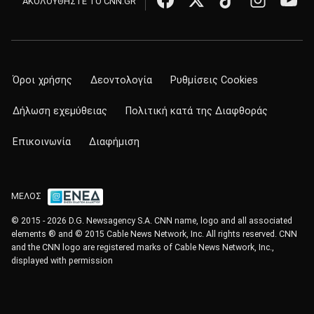
ΑΚΟΛΟΥΘΗΣΤΕ ΤΟ CNN.GR
Όροι χρήσης
Δεοντολογία
Ρυθμίσεις Cookies
Δήλωση εχεμύθειας
Πολιτική κατά της Διαφθοράς
Επικοινωνία
Διαφήμιση
ΜΕΛΟΣ
© 2015 - 2026 D.G. Newsagency S.A. CNN name, logo and all associated
elements ® and © 2015 Cable News Network, Inc. All rights reserved. CNN
and the CNN logo are registered marks of Cable News Network, Inc.,
displayed with permission