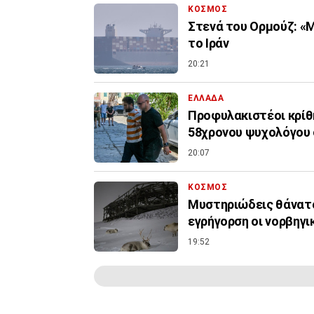
ΚΟΣΜΟΣ
Στενά του Ορμούζ: «Μ
το Ιράν
20:21
ΕΛΛΑΔΑ
Προφυλακιστέοι κρίθη
58χρονου ψυχολόγου 
20:07
ΚΟΣΜΟΣ
Μυστηριώδεις θάνατο
εγρήγορση οι νορβηγι
19:52