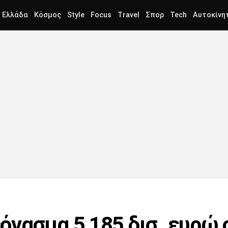
Ελλάδα
Κόσμος
Style
Focus
Travel
Σπορ
Tech
Αυτοκίνη
νασμα 5,185 δισ. ευρώ 