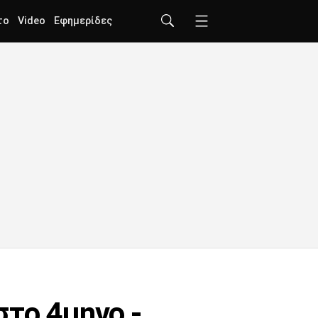
το
Video
Εφημερίδες
στο 4μηνο -