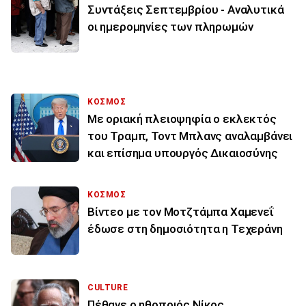
Συντάξεις Σεπτεμβρίου - Αναλυτικά
οι ημερομηνίες των πληρωμών
ΚΟΣΜΟΣ
Με οριακή πλειοψηφία ο εκλεκτός
του Τραμπ, Τοντ Μπλανς αναλαμβάνει
και επίσημα υπουργός Δικαιοσύνης
ΚΟΣΜΟΣ
Βίντεο με τον Μοτζτάμπα Χαμενεΐ
έδωσε στη δημοσιότητα η Τεχεράνη
CULTURE
Πέθανε ο ηθοποιός Νίκος