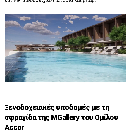
και VIP αίθουσες, εστιατόρια και μπαρ.
Ξενοδοχειακές υποδομές με τη
σφραγίδα της ΜGallery του Ομίλου
Accor