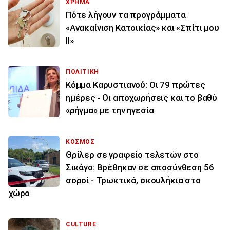
ΧΡΗΜΑ
Πότε λήγουν τα προγράμματα
«Ανακαίνιση Κατοικίας» και «Σπίτι μου
ΙΙ»
ΠΟΛΙΤΙΚΗ
Κόμμα Καρυστιανού: Οι 79 πρώτες
ημέρες - Οι αποχωρήσεις και το βαθύ
«ρήγμα» με την ηγεσία
ΚΟΣΜΟΣ
Θρίλερ σε γραφείο τελετών στο
Σικάγο: Βρέθηκαν σε αποσύνθεση 56
σοροί - Τρωκτικά, σκουλήκια στο
χώρο
CULTURE