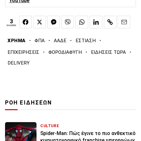
YouTube
3
SHARES
·
·
·
·
ΧΡΗΜΑ
ΦΠΑ
ΑΑΔΕ
ΕΣΤΙΑΣΗ
·
·
·
ΕΠΙΧΕΙΡΗΣΕΙΣ
ΦΟΡΟΔΙΑΦΥΓΗ
ΕΙΔΗΣΕΙΣ ΤΩΡΑ
DELIVERY
ΡΟΗ ΕΙΔΗΣΕΩΝ
CULTURE
Spider-Man: Πώς έγινε το πιο ανθεκτικό
κινηματογραφικό franchise υπερηρώων