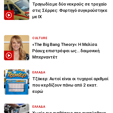
Τραγωδία με δύο νεκρούς σε τροχαίο
στις Σέρρες: Φορτηγό συγκρούστηκε
με ΙΧ
CULTURE
«The Big Bang Theory»: Η Μελίσα
Ράουχ επιστρέφει ως… δαιμονική
Μπερναντέτ
ΕΛΛΑΔΑ
Τζόκερ: Αυτοί είναι οι τυχεροί αριθμοί
που κερδίζουν πάνω από 2 εκατ.
ευρώ
ΕΛΛΑΔΑ