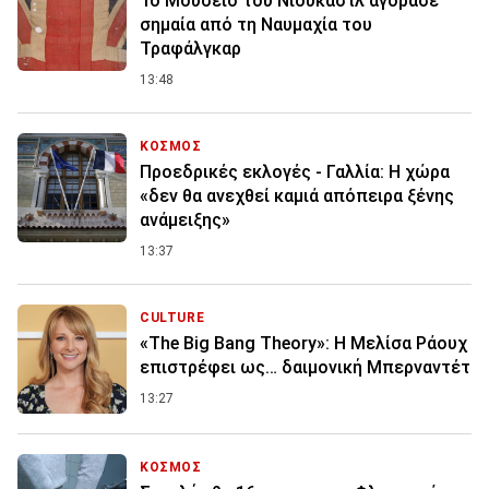
Το Μουσείο του Νιούκαστλ αγόρασε
σημαία από τη Ναυμαχία του
Τραφάλγκαρ
13:48
ΚΟΣΜΟΣ
Προεδρικές εκλογές - Γαλλία: Η χώρα
«δεν θα ανεχθεί καμιά απόπειρα ξένης
ανάμειξης»
13:37
CULTURE
«The Big Bang Theory»: Η Μελίσα Ράουχ
επιστρέφει ως… δαιμονική Μπερναντέτ
13:27
ΚΟΣΜΟΣ