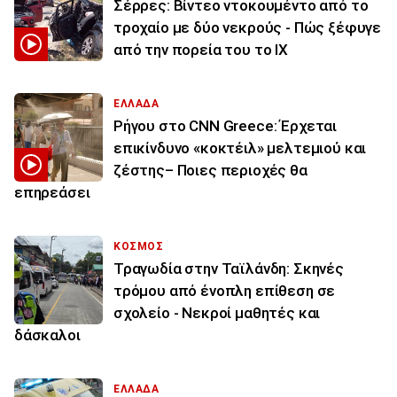
Σέρρες: Βίντεο ντοκουμέντο από το
τροχαίο με δύο νεκρούς - Πώς ξέφυγε
από την πορεία του το ΙΧ
ΕΛΛΑΔΑ
Ρήγου στο CNN Greece: Έρχεται
επικίνδυνο «κοκτέιλ» μελτεμιού και
ζέστης– Ποιες περιοχές θα
επηρεάσει
ΚΟΣΜΟΣ
Τραγωδία στην Ταϊλάνδη: Σκηνές
τρόμου από ένοπλη επίθεση σε
σχολείο - Νεκροί μαθητές και
δάσκαλοι
ΕΛΛΑΔΑ