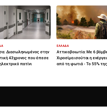
ΔΑ
ΕΛΛΑΔΑ
σα: Διασωληνωμένος στην
Αττικοβοιωτία: Με 6 βόμβ
τική 43χρονος που έπεσε
Χιροσίμα ισούται η ενέργε
ηλεκτρικό πατίνι
από τη φωτιά - Το 55% τη
έκτασης κάηκε νύχτα