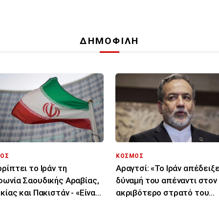
ΔΗΜΟΦΙΛΗ
ΟΣ
ΚΟΣΜΟΣ
ρίπτει το Ιράν τη
Αραγτσί: «Το Ιράν απέδειξε
ωνία Σαουδικής Αραβίας,
δύναμή του απέναντι στον
κίας και Πακιστάν - «Είναι
ακριβότερο στρατό του
 στα χαρτιά»
κόσμου»