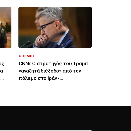
ΚΟΣΜΟΣ
ες
CNNi: Ο στρατηγός του Τραμπ
ια
«αναζητά διέξοδο» από τον
ς
πόλεμο στο Ιράν -
«Μπούμερανγκ η κλιμάκωση»