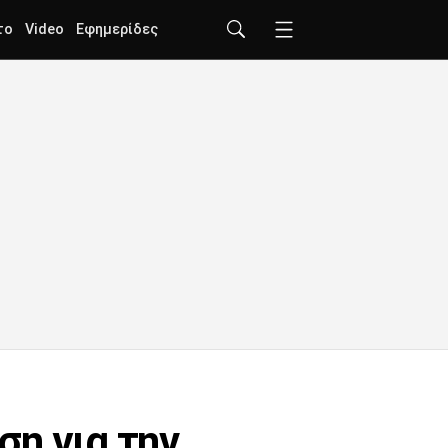
το
Video
Εφημερίδες
η για την