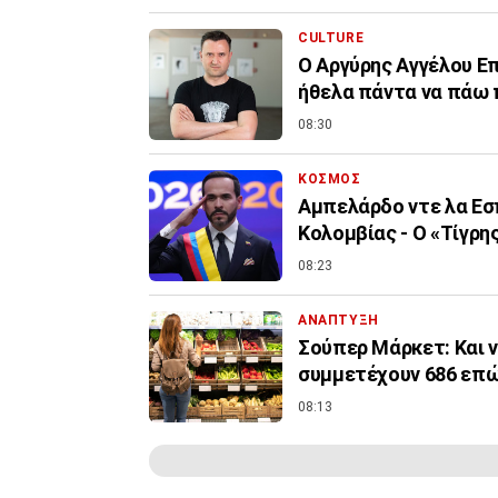
CULTURE
Ο Αργύρης Αγγέλου Επί
ήθελα πάντα να πάω
08:30
ΚΟΣΜΟΣ
Αμπελάρδο ντε λα Εσπ
Κολομβίας - Ο «Τίγρ
08:23
ΑΝΑΠΤΥΞΗ
Σούπερ Μάρκετ: Και ν
συμμετέχουν 686 επών
08:13