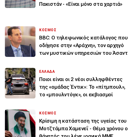
Πακιστάν - «Είναι μόνο στα χαρτιά»
ΚΟΣΜΟΣ
BBC: Ο τηλεφωνικός κατάλογος που
οδήγησε στην «Αράχνη», τον αρχηγό
των μυστικών υπηρεσιών του Άσαντ
ΕΛΛΑΔΑ
Ποιοι είναι οι 2 νέοι συλληφθέντες
της «ομάδας Έντικ»: Το «πίτμπουλ»,
το «μπουλντόγκ», οι εκβιασμοί
ΚΟΣΜΟΣ
Κρίσιμη η κατάσταση της υγείας του
Μοτζτάμπα Χαμενεΐ - Θέμα χρόνου ο
θάνατός του λένε ιρανικά ΜΜΕ