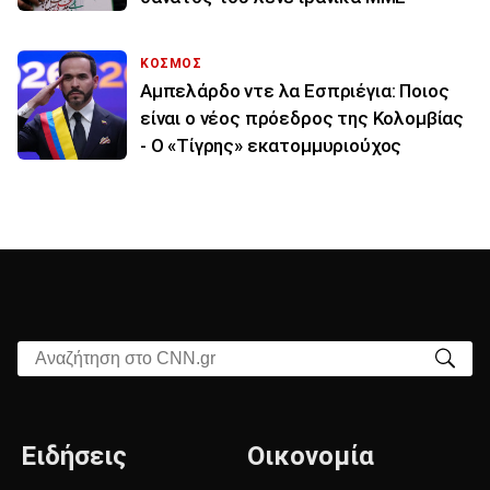
ΚΟΣΜΟΣ
Αμπελάρδο ντε λα Εσπριέγια: Ποιος
είναι ο νέος πρόεδρος της Κολομβίας
- Ο «Τίγρης» εκατομμυριούχος
Αναζήτηση στο CNN.gr
Ειδήσεις
Οικονομία