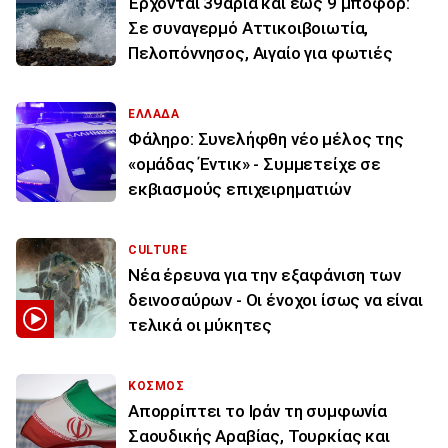
Έρχονται 39άρια και έως 9 μποφόρ:
Σε συναγερμό Αττικοιβοιωτία,
Πελοπόννησος, Αιγαίο για φωτιές
ΕΛΛΑΔΑ
Φάληρο: Συνελήφθη νέο μέλος της
«ομάδας Έντικ» - Συμμετείχε σε
εκβιασμούς επιχειρηματιών
CULTURE
Νέα έρευνα για την εξαφάνιση των
δεινοσαύρων - Οι ένοχοι ίσως να είναι
τελικά οι μύκητες
ΚΟΣΜΟΣ
Απορρίπτει το Ιράν τη συμφωνία
Σαουδικής Αραβίας, Τουρκίας και