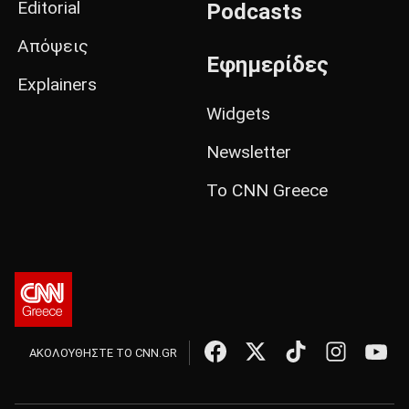
Editorial
Podcasts
Απόψεις
Εφημερίδες
Explainers
Widgets
Newsletter
Το CNN Greece
ΑΚΟΛΟΥΘΗΣΤΕ ΤΟ CNN.GR