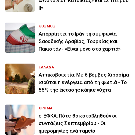
«Ανακαίνιση Κατοικίας» και «Σπίτι μου
ΙΙ»
ΚΟΣΜΟΣ
Απορρίπτει το Ιράν τη συμφωνία
Σαουδικής Αραβίας, Τουρκίας και
Πακιστάν - «Είναι μόνο στα χαρτιά»
ΕΛΛΑΔΑ
Αττικοβοιωτία: Με 6 βόμβες Χιροσίμα
ισούται η ενέργεια από τη φωτιά - Το
55% της έκτασης κάηκε νύχτα
ΧΡΗΜΑ
e-ΕΦΚΑ: Πότε θα καταβληθούν οι
συντάξεις Σεπτεμβρίου - Οι
ημερομηνίες ανά ταμείο