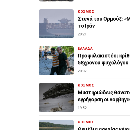
ΚΟΣΜΟΣ
Στενά του Ορμούζ: «Μ
το Ιράν
20:21
ΕΛΛΑΔΑ
Προφυλακιστέοι κρίθη
58χρονου ψυχολόγου 
20:07
ΚΟΣΜΟΣ
Μυστηριώδεις θάνατο
εγρήγορση οι νορβηγι
19:52
ΚΟΣΜΟΣ
Θεμέλια αρχαίας γέφ