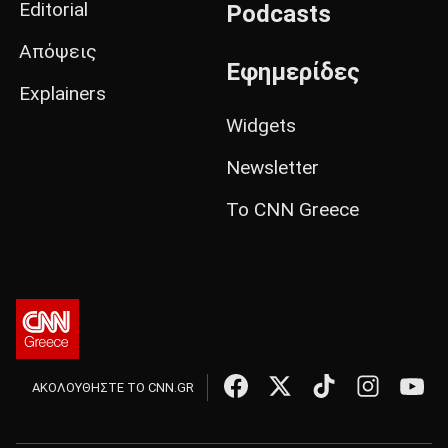
Editorial
Podcasts
Απόψεις
Εφημερίδες
Explainers
Widgets
Newsletter
Το CNN Greece
ΑΚΟΛΟΥΘΗΣΤΕ ΤΟ CNN.GR