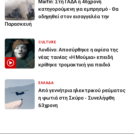
Marfin: Στη ΓΑΔΑ η 46χρονη
κατηγορούμενη για εμπρησμό - Θα
οδηγηθεί στον εισαγγελέα την
Παρασκευή
CULTURE
Λονδίνο: Αποσύρθηκε η αφίσα της
νέας ταινίας «Η Μούμια» επειδή
κρίθηκε τρομακτική για παιδιά
ΕΛΛΑΔΑ
Από γεννήτρια ηλεκτρικού ρεύματος
η φωτιά στη Σκύρο - Συνελήφθη
63χρονη