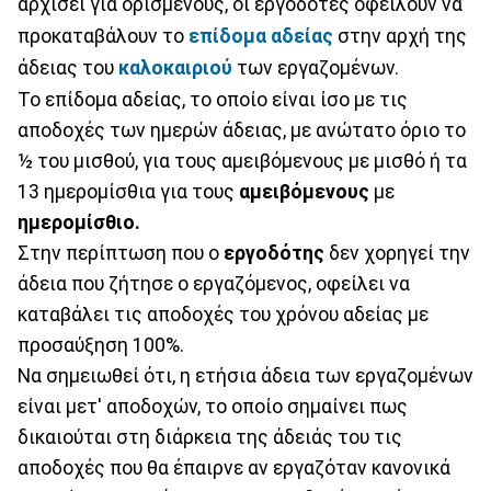
αρχίσει για ορισμένους, οι εργοδότες οφείλουν να
προκαταβάλουν το
επίδομα αδείας
στην αρχή της
άδειας του
καλοκαιριού
των εργαζομένων.
Το επίδομα αδείας, το οποίο είναι ίσο με τις
αποδοχές των ημερών άδειας, με ανώτατο όριο το
½ του μισθού, για τους αμειβόμενους με μισθό ή τα
13 ημερομίσθια για τους
αμειβόμενους
με
ημερομίσθιο.
Στην περίπτωση που ο
εργοδότης
δεν χορηγεί την
άδεια που ζήτησε ο εργαζόμενος, οφείλει να
καταβάλει τις αποδοχές του χρόνου αδείας με
προσαύξηση 100%.
Να σημειωθεί ότι, η ετήσια άδεια των εργαζομένων
είναι μετ' αποδοχών, το οποίο σημαίνει πως
δικαιούται στη διάρκεια της άδειάς του τις
αποδοχές που θα έπαιρνε αν εργαζόταν κανονικά