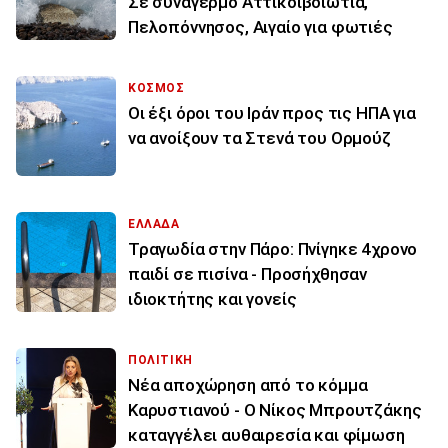
Σε συναγερμό Αττικοιβοιωτία,
Πελοπόννησος, Αιγαίο για φωτιές
ΚΟΣΜΟΣ
Οι έξι όροι του Ιράν προς τις ΗΠΑ για
να ανοίξουν τα Στενά του Ορμούζ
ΕΛΛΑΔΑ
Τραγωδία στην Πάρο: Πνίγηκε 4χρονο
παιδί σε πισίνα - Προσήχθησαν
ιδιοκτήτης και γονείς
ΠΟΛΙΤΙΚΗ
Νέα αποχώρηση από το κόμμα
Καρυστιανού - Ο Νίκος Μπρουτζάκης
καταγγέλει αυθαιρεσία και φίμωση