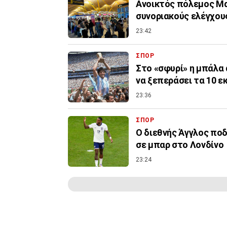
Ανοικτός πόλεμος Μα
συνοριακούς ελέγχους
23:42
ΣΠΟΡ
Στο «σφυρί» η μπάλα 
να ξεπεράσει τα 10 ε
23:36
ΣΠΟΡ
Ο διεθνής Άγγλος ποδ
σε μπαρ στο Λονδίνο
23:24